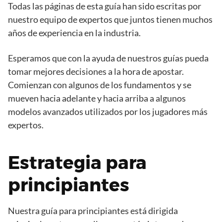
Todas las páginas de esta guía han sido escritas por
nuestro equipo de expertos que juntos tienen muchos
años de experiencia en la industria.
Esperamos que con la ayuda de nuestros guías pueda
tomar mejores decisiones a la hora de apostar.
Comienzan con algunos de los fundamentos y se
mueven hacia adelante y hacia arriba a algunos
modelos avanzados utilizados por los jugadores más
expertos.
Estrategia para
principiantes
Nuestra guía para principiantes está dirigida