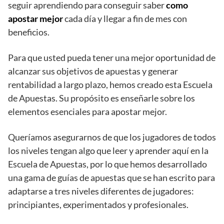
seguir aprendiendo para conseguir saber
como
apostar mejor
cada día y llegar a fin de mes con
beneficios.
Para que usted pueda tener una mejor oportunidad de
alcanzar sus objetivos de apuestas y generar
rentabilidad a largo plazo, hemos creado esta Escuela
de Apuestas. Su propósito es enseñarle sobre los
elementos esenciales para apostar mejor.
Queríamos asegurarnos de que los jugadores de todos
los niveles tengan algo que leer y aprender aquí en la
Escuela de Apuestas, por lo que hemos desarrollado
una gama de guías de apuestas que se han escrito para
adaptarse a tres niveles diferentes de jugadores:
principiantes, experimentados y profesionales.