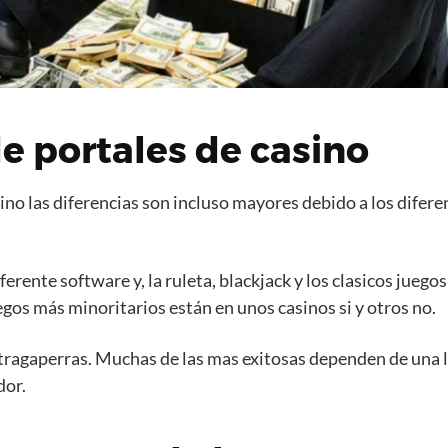
de portales de casino
sino las diferencias son incluso mayores debido a los difer
erente software y, la ruleta, blackjack y los clasicos juego
gos más minoritarios están en unos casinos si y otros no.
tragaperras. Muchas de las mas exitosas dependen de una 
dor.