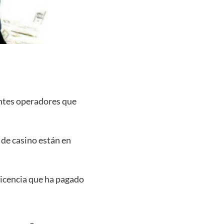
entes operadores que
s de casino están en
licencia que ha pagado