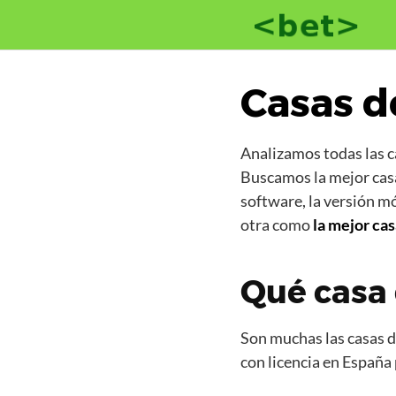
S
a
l
t
Casas d
a
r
a
Analizamos todas las ca
l
Buscamos la mejor casa
c
software, la versión m
o
n
otra como
la mejor ca
t
e
Qué casa 
n
i
d
Son muchas las casas d
o
con licencia en España