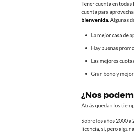
Tener cuenta en todas 
cuenta para aprovecha
bienvenida
. Algunas d
La mejor casa de a
Hay buenas promo
Las mejores cuota
Gran bono y mejo
¿Nos podemos
Atrás quedan los tiemp
Sobre los años 2000 a 
licencia, si, pero algu