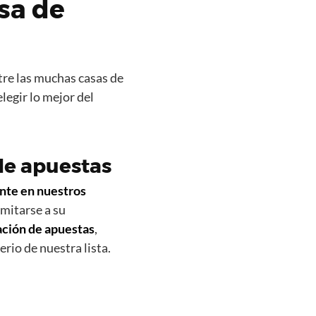
asa de
re las muchas casas de
legir lo mejor del
de apuestas
nte en nuestros
imitarse a su
cación de apuestas
,
rio de nuestra lista.