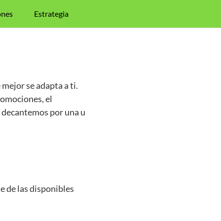
ones
Estrategia
 mejor se adapta a ti.
romociones, el
os decantemos por una u
 de las disponibles