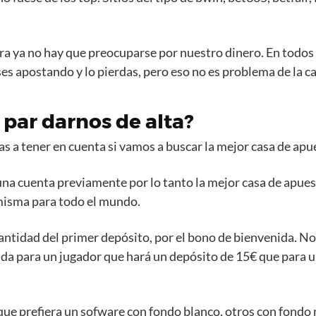
a ya no hay que preocuparse por nuestro dinero. En todos 
es apostando y lo pierdas, pero eso no es problema de la c
par darnos de alta?
as a tener en cuenta si vamos a buscar la mejor casa de apu
una cuenta previamente por lo tanto la mejor casa de apues
misma para todo el mundo.
antidad del primer depósito, por el bono de bienvenida. No
da para un jugador que hará un depósito de 15€ que para 
ue prefiera un sofware con fondo blanco, otros con fondo