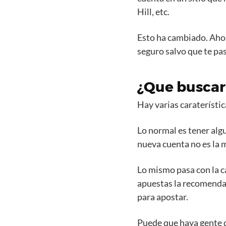
Hill, etc.
Esto ha cambiado. Ahor
seguro salvo que te pas
¿Que buscar 
Hay varias caraterístic
Lo normal es tener alg
nueva cuenta no es la 
Lo mismo pasa con la c
apuestas la recomenda
para apostar.
Puede que haya gente q