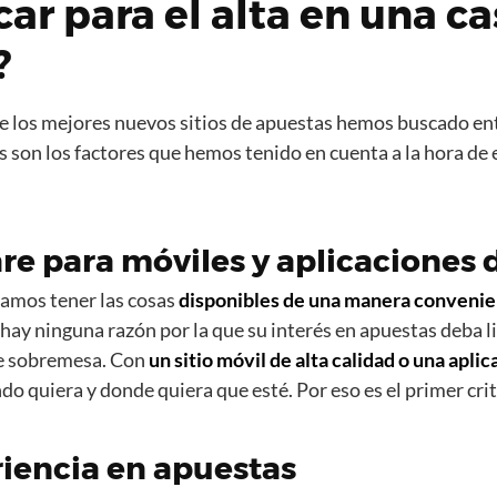
ar para el alta en una c
?
 los mejores nuevos sitios de apuestas hemos buscado ent
s son los factores que hemos tenido en cuenta a la hora de e
re para móviles y aplicaciones 
ramos tener las cosas
disponibles de una manera convenie
 hay ninguna razón por la que su interés en apuestas deba l
de sobremesa. Con
un sitio móvil de alta calidad o una apli
o quiera y donde quiera que esté. Por eso es el primer crite
iencia en apuestas