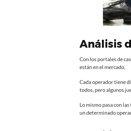
Análisis 
Con los portales de ca
están en el mercado.
Cada operador tiene dif
todos, pero algunos jue
Lo mismo pasa con las 
un determinado opera