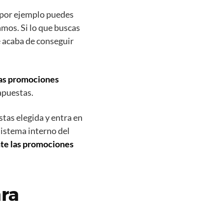
, por ejemplo puedes
amos. Si lo que buscas
e acaba de conseguir
las promociones
apuestas.
tas elegida y entra en
sistema interno del
te las promociones
ra