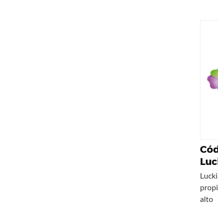
Cód
Luc
Lucki
propi
alto