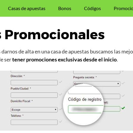
Casas de apuestas
Bonos
Códigos
Promoci
s Promocionales
darnos de alta en una casa de apuestas buscamos las mejo
de ser
tener promociones exclusivas desde el inicio
.