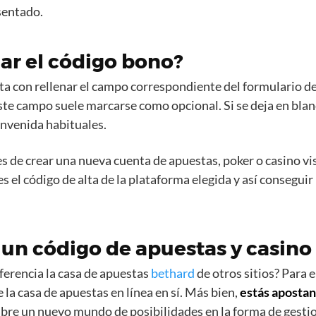
sentado.
ar el código bono?
sta con rellenar el campo correspondiente del formulario de
ste campo suele marcarse como opcional. Si se deja en blanc
nvenida habituales.
de crear una nueva cuenta de apuestas, poker o casino vis
s el código de alta de la plataforma elegida y así conseguir
 un código de apuestas y casino
ferencia la casa de apuestas
bethard
de otros sitios? Para 
la casa de apuestas en línea en sí. Más bien,
estás apostan
 abre un nuevo mundo de posibilidades en la forma de gestio