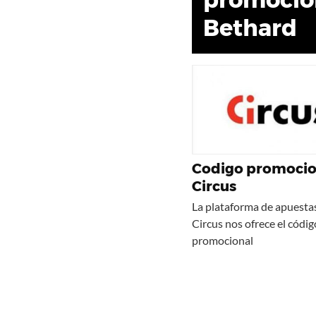
Bethard
Codigo promocio
Circus
La plataforma de apuestas
Circus nos ofrece el códig
promocional