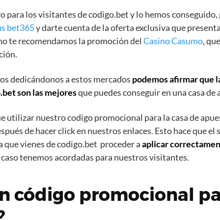
vo para los visitantes de codigo.bet y lo hemos conseguido
us bet365
y darte cuenta de la oferta exclusiva que present
sino te recomendamos la promoción del
Casino Casumo
, qu
ción.
os dedicándonos a estos mercados
podemos afirmar que 
.bet son las mejores
que puedes conseguir en una casa de 
 utilizar nuestro codigo promocional para la casa de apues
espués de hacer click en nuestros enlaces. Esto hace que el 
pa que vienes de codigo.bet proceder a
aplicar correctamen
 caso tenemos acordadas para nuestros visitantes.
n código promocional pa
?