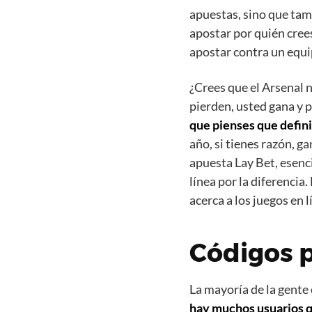
apuestas, sino que tamb
apostar por quién cree
apostar contra un equi
¿Crees que el Arsenal n
pierden, usted gana y 
que pienses que defin
año, si tienes razón, 
apuesta Lay Bet, esenci
línea por la diferencia
acerca a los juegos en l
Códigos p
La mayoría de la gente
hay muchos usuarios qu